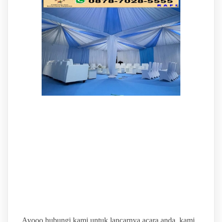
BINTANG JAYA
GUDANG SEWA ALAT
PESTA TERBAIK &
TERMURAH
Ayooo hubungi kami untuk lancarnya acara anda. kami