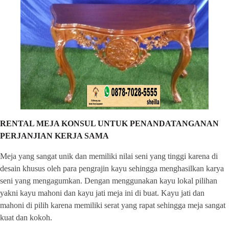
RENTAL MEJA KONSUL UNTUK PENANDATANGANAN
PERJANJIAN KERJA SAMA
Meja yang sangat unik dan memiliki nilai seni yang tinggi karena di
desain khusus oleh para pengrajin kayu sehingga menghasilkan karya
seni yang mengagumkan. Dengan menggunakan kayu lokal pilihan
yakni kayu mahoni dan kayu jati meja ini di buat. Kayu jati dan
mahoni di pilih karena memiliki serat yang rapat sehingga meja sangat
kuat dan kokoh.