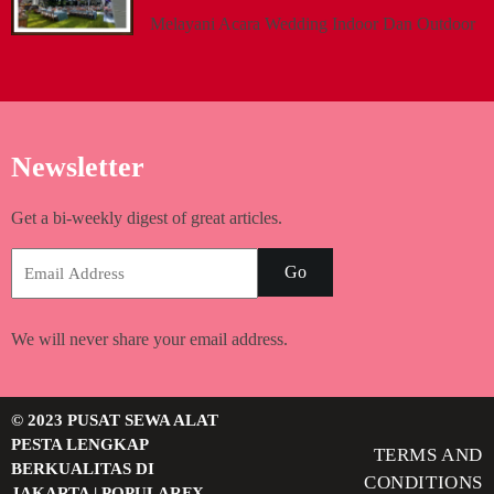
Melayani Acara Wedding Indoor Dan Outdoor
Newsletter
Get a bi-weekly digest of great articles.
Go
We will never share your email address.
© 2023 PUSAT SEWA ALAT
PESTA LENGKAP
TERMS AND
BERKUALITAS DI
CONDITIONS
JAKARTA |
POPULARFX