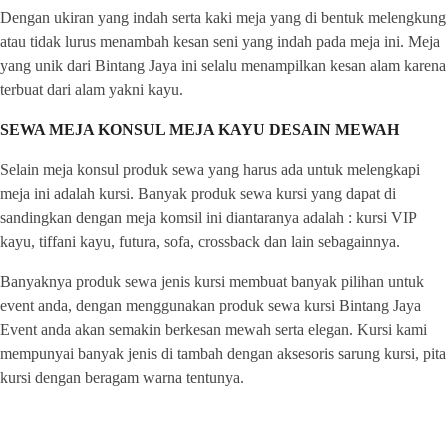
Dengan ukiran yang indah serta kaki meja yang di bentuk melengkung
atau tidak lurus menambah kesan seni yang indah pada meja ini. Meja
yang unik dari Bintang Jaya ini selalu menampilkan kesan alam karena
terbuat dari alam yakni kayu.
SEWA MEJA KONSUL MEJA KAYU DESAIN MEWAH
Selain meja konsul produk sewa yang harus ada untuk melengkapi
meja ini adalah kursi. Banyak produk sewa kursi yang dapat di
sandingkan dengan meja komsil ini diantaranya adalah : kursi VIP
kayu, tiffani kayu, futura, sofa, crossback dan lain sebagainnya.
Banyaknya produk sewa jenis kursi membuat banyak pilihan untuk
event anda, dengan menggunakan produk sewa kursi Bintang Jaya
Event anda akan semakin berkesan mewah serta elegan. Kursi kami
mempunyai banyak jenis di tambah dengan aksesoris sarung kursi, pita
kursi dengan beragam warna tentunya.
BINTANG JAYA RENTAL