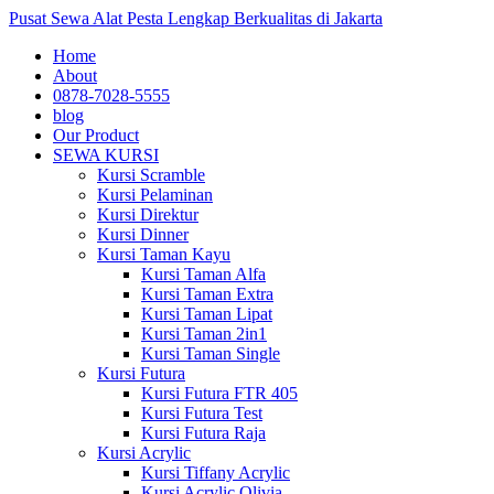
Pusat Sewa Alat Pesta Lengkap Berkualitas di Jakarta
Home
About
0878-7028-5555
blog
Our Product
SEWA KURSI
Kursi Scramble
Kursi Pelaminan
Kursi Direktur
Kursi Dinner
Kursi Taman Kayu
Kursi Taman Alfa
Kursi Taman Extra
Kursi Taman Lipat
Kursi Taman 2in1
Kursi Taman Single
Kursi Futura
Kursi Futura FTR 405
Kursi Futura Test
Kursi Futura Raja
Kursi Acrylic
Kursi Tiffany Acrylic
Kursi Acrylic Olivia