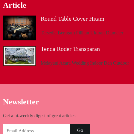
Article
Round Table Cover Hitam
Tersedia Beragam Pilihan Ukuran Diameter
Tenda Roder Transparan
Melayani Acara Wedding Indoor Dan Outdoor
Newsletter
Get a bi-weekly digest of great articles.
Go