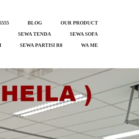
5555
BLOG
OUR PRODUCT
SEWA TENDA
SEWA SOFA
M
SEWA PARTISI R8
WA ME