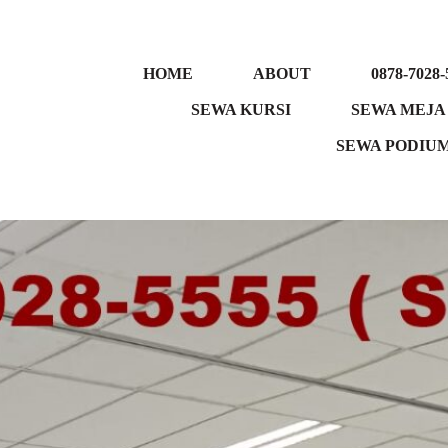
HOME
ABOUT
0878-7028-
SEWA KURSI
SEWA MEJA
SEWA PODIU