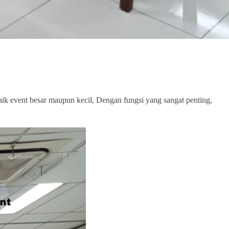
ik event besar maupun kecil, Dengan fungsi yang sangat penting,