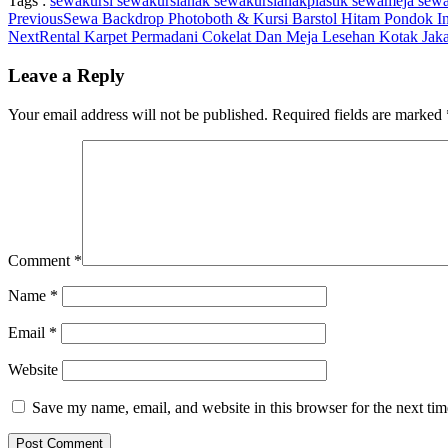
Tags :
sewakursi
sewakursianak
sewakursianakplastik
sewameja
sew
Previous
Sewa Backdrop Photoboth & Kursi Barstol Hitam Pondok In
Next
Rental Karpet Permadani Cokelat Dan Meja Lesehan Kotak Jaka
Leave a Reply
Your email address will not be published.
Required fields are marked
Comment
*
Name
*
Email
*
Website
Save my name, email, and website in this browser for the next ti