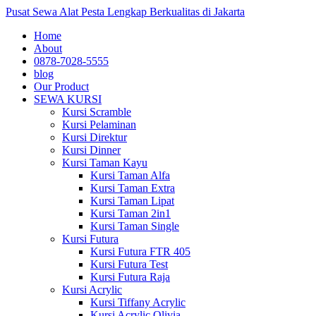
Pusat Sewa Alat Pesta Lengkap Berkualitas di Jakarta
Home
About
0878-7028-5555
blog
Our Product
SEWA KURSI
Kursi Scramble
Kursi Pelaminan
Kursi Direktur
Kursi Dinner
Kursi Taman Kayu
Kursi Taman Alfa
Kursi Taman Extra
Kursi Taman Lipat
Kursi Taman 2in1
Kursi Taman Single
Kursi Futura
Kursi Futura FTR 405
Kursi Futura Test
Kursi Futura Raja
Kursi Acrylic
Kursi Tiffany Acrylic
Kursi Acrylic Olivia