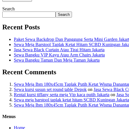
Search
Search
Recent Posts
Paket Sewa Backdrop Dan Panggung Serta Mini Garden Jakar
Sewa Meja Barstool Taplak Ketat Hitam SCBD Kuningan Jaka
Jasa Sewa Black Curtain Atau Tirai Hitam Jakarta
Sewa Bangku VIP Kayu Atau Arm Chairs Jakarta
Sewa Bangku Taman Dan Meja Taman Jakarta
Recent Comments
Sewa Meja Ibm 180x45cm Taplak Putih Ketat Wisma Dananta
Sewa kursi susun set round table Depok
on
Jasa Sewa Black Cu
Rental kursi tiffany serta meja Vip kaca putih Jakarta
on
Jasa S
Sewa meja barstool taplak ketat hitam SCBD Kuningan Jakarta
Sewa Meja Ibm 180x45cm Taplak Putih Ketat Wisma Dananta
Menus
Home