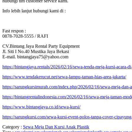
hubungi tim customer service kami.
Info lebih lanjut hubungi kami di :
Fast respon :
0878-7028-5555 / RAFI
CV.Bintang Jaya Rental Party Equipment
Jl. Siti I No.40 Mustika Jaya Bekasi
E-mail. bintangjaya75@yahoo.com
https://bintangjaya.rentals/2026/02/16/sewa-tenda-meja-kursi-acara-di-
https://www.tendakerucut.net/sewa-lampu-taman-hias-area-jakarta/
https://sarungkursimurah.com/index.php/2026/02/16/sewa-meja-dan-a
https://bintangrentalindonesia.com/2026/02/16/sewa-meja-taman-mode
https://www.bintangjaya.co.id/sewa-kursi/
https://sarungkursi.com/sewa-kursi-event-polos-tanpa-cover-cipayung-
Category :
Sewa Meja Dan Kursi Anak Plastik