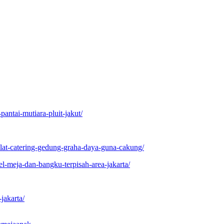
pantai-mutiara-pluit-jakut/
lat-catering-gedung-graha-daya-guna-cakung/
l-meja-dan-bangku-terpisah-area-jakarta/
jakarta/