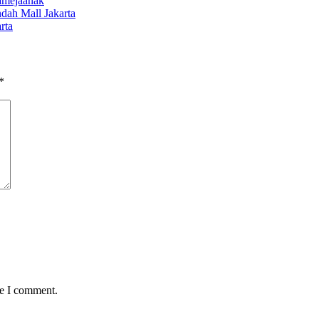
amejaanak
dah Mall Jakarta
rta
*
me I comment.