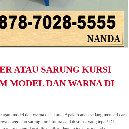
ER ATAU SARUNG KURSI
M MODEL DAN WARNA DI
beragam model dan warna di Jakarta. Apakah anda sedang mencari cara
a cover atau sarung kursi futura adalah solusi yang tepat! Di
an warna yang dapat disesuaikan dengan tema acara anda.