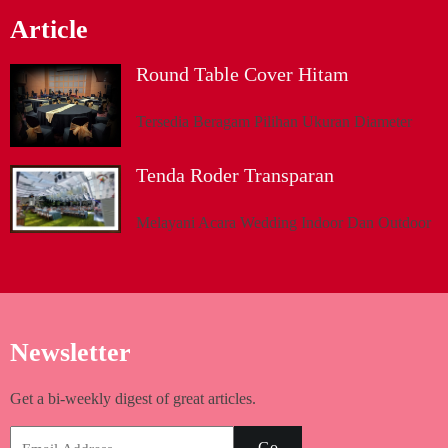
Article
Round Table Cover Hitam
Tersedia Beragam Pilihan Ukuran Diameter
Tenda Roder Transparan
Melayani Acara Wedding Indoor Dan Outdoor
Newsletter
Get a bi-weekly digest of great articles.
Go