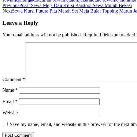
Previous
Pusat Sewa Meja Dan Kursi Barstool Sewa Murah Bekasi
Next
Sewa Kursi Futura Pita Merah Set Meja Bulat Topping Marun Ja
Leave a Reply
Your email address will not be published.
Required fields are marked
Comment
*
Name
*
Email
*
Website
Save my name, email, and website in this browser for the next ti