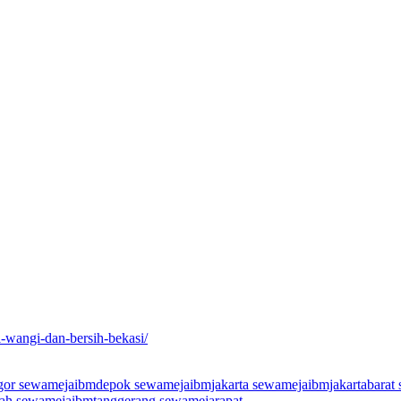
i-wangi-dan-bersih-bekasi/
gor
sewamejaibmdepok
sewamejaibmjakarta
sewamejaibmjakartabarat
rah
sewamejaibmtanggerang
sewamejarapat