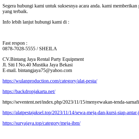
Segera hubungi kami untuk suksesnya acara anda. kami memberikan pe
yang terbaik.
Info lebih lanjut hubungi kami di :
Fast respon :
0878-7028-5555 / SHEILA
CV.Bintang Jaya Rental Party Equipment
Jl. Siti I No.40 Mustika Jaya Bekasi
E-mail. bintangjaya75@yahoo.com
https://wulanproduction.com/category/alat-pesta/
https://backdropjakarta.net/
https://seventent.net/index.php/2023/11/15/menyewakan-tenda-sarnafi
https://alatpestajaksel.top/2023/11/14/sewa-meja-dan-kursi-siap-antar-j
https://suryajaya.top/category/meja-ibm/