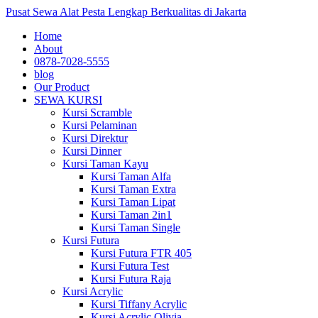
Pusat Sewa Alat Pesta Lengkap Berkualitas di Jakarta
Home
About
0878-7028-5555
blog
Our Product
SEWA KURSI
Kursi Scramble
Kursi Pelaminan
Kursi Direktur
Kursi Dinner
Kursi Taman Kayu
Kursi Taman Alfa
Kursi Taman Extra
Kursi Taman Lipat
Kursi Taman 2in1
Kursi Taman Single
Kursi Futura
Kursi Futura FTR 405
Kursi Futura Test
Kursi Futura Raja
Kursi Acrylic
Kursi Tiffany Acrylic
Kursi Acrylic Olivia