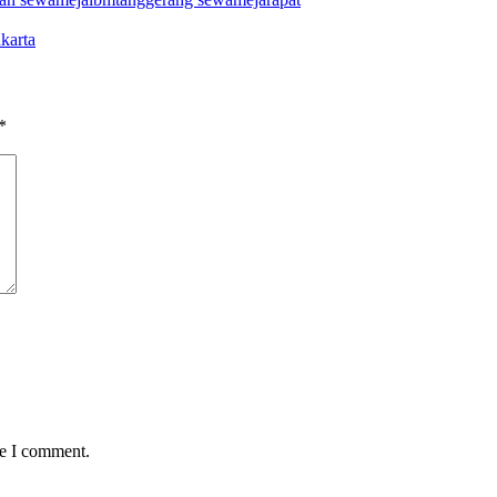
karta
*
me I comment.