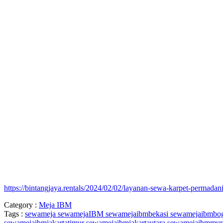
https://bintangjaya.rentals/2024/02/02/layanan-sewa-karpet-permadan
Category :
Meja IBM
Tags :
sewameja
sewamejaIBM
sewamejaibmbekasi
sewamejaibmbo
sewamejaibmjakartatimur
sewamejaibmjakartautara
sewamejaibmmu