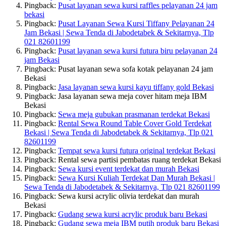
Pingback:
Pusat layanan sewa kursi raffles pelayanan 24 jam
bekasi
Pingback:
Pusat Layanan Sewa Kursi Tiffany Pelayanan 24
Jam Bekasi | Sewa Tenda di Jabodetabek & Sekitarnya, Tlp
021 82601199
Pingback:
Pusat layanan sewa kursi futura biru pelayanan 24
jam Bekasi
Pingback: Pusat layanan sewa sofa kotak pelayanan 24 jam
Bekasi
Pingback:
Jasa layanan sewa kursi kayu tiffany gold Bekasi
Pingback: Jasa layanan sewa meja cover hitam meja IBM
Bekasi
Pingback:
Sewa meja gubukan prasmanan terdekat Bekasi
Pingback:
Rental Sewa Round Table Cover Gold Terdekat
Bekasi | Sewa Tenda di Jabodetabek & Sekitarnya, Tlp 021
82601199
Pingback:
Tempat sewa kursi futura original terdekat Bekasi
Pingback: Rental sewa partisi pembatas ruang terdekat Bekasi
Pingback:
Sewa kursi event terdekat dan murah Bekasi
Pingback:
Sewa Kursi Kuliah Terdekat Dan Murah Bekasi |
Sewa Tenda di Jabodetabek & Sekitarnya, Tlp 021 82601199
Pingback: Sewa kursi acrylic olivia terdekat dan murah
Bekasi
Pingback:
Gudang sewa kursi acrylic produk baru Bekasi
Pingback:
Gudang sewa meja IBM putih produk baru Bekasi