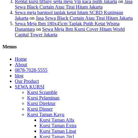
Rental kursi tiffany serta meja Vip kaca putih Jakarta
on
Jasa
Sewa Black Curtain Atau Tirai Hitam Jakarta
Sewa meja barstool taplak ketat hitam SCBD Kuningan
Jakarta
on
Jasa Sewa Black Curtain Atau Tirai Hitam Jakarta
Sewa Meja Ibm 180x45cm Taplak Putih Ketat Wisma
Danantara
on
Sewa Meja Ibm Kursi Cover Hitam World
Capital Tower Jakarta
Menus
Home
About
0878-7028-5555
blog
Our Product
SEWA KURSI
Kursi Scramble
Kursi Pelaminan
Kursi Direktur
Kursi Dinner
Kursi Taman Kayu
Kursi Taman Alfa
Kursi Taman Extra
Kursi Taman Lipat
Kursi Taman 2in1