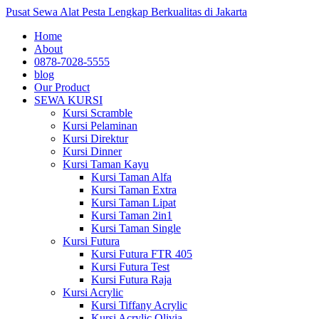
Pusat Sewa Alat Pesta Lengkap Berkualitas di Jakarta
Home
About
0878-7028-5555
blog
Our Product
SEWA KURSI
Kursi Scramble
Kursi Pelaminan
Kursi Direktur
Kursi Dinner
Kursi Taman Kayu
Kursi Taman Alfa
Kursi Taman Extra
Kursi Taman Lipat
Kursi Taman 2in1
Kursi Taman Single
Kursi Futura
Kursi Futura FTR 405
Kursi Futura Test
Kursi Futura Raja
Kursi Acrylic
Kursi Tiffany Acrylic
Kursi Acrylic Olivia