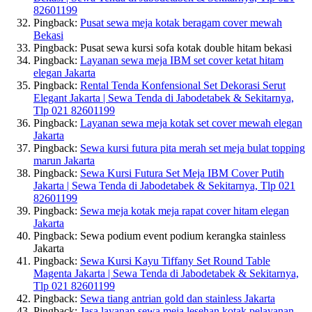
82601199
Pingback:
Pusat sewa meja kotak beragam cover mewah
Bekasi
Pingback: Pusat sewa kursi sofa kotak double hitam bekasi
Pingback:
Layanan sewa meja IBM set cover ketat hitam
elegan Jakarta
Pingback:
Rental Tenda Konfensional Set Dekorasi Serut
Elegant Jakarta | Sewa Tenda di Jabodetabek & Sekitarnya,
Tlp 021 82601199
Pingback:
Layanan sewa meja kotak set cover mewah elegan
Jakarta
Pingback:
Sewa kursi futura pita merah set meja bulat topping
marun Jakarta
Pingback:
Sewa Kursi Futura Set Meja IBM Cover Putih
Jakarta | Sewa Tenda di Jabodetabek & Sekitarnya, Tlp 021
82601199
Pingback:
Sewa meja kotak meja rapat cover hitam elegan
Jakarta
Pingback: Sewa podium event podium kerangka stainless
Jakarta
Pingback:
Sewa Kursi Kayu Tiffany Set Round Table
Magenta Jakarta | Sewa Tenda di Jabodetabek & Sekitarnya,
Tlp 021 82601199
Pingback:
Sewa tiang antrian gold dan stainless Jakarta
Pingback:
Jasa layanan sewa meja lesehan kotak pelayanan