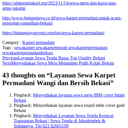
https://alatpestajaksel.top/2023/11/14/sewa-meja-dan-kursi-siap-
antar-jakarta/
http://www.bintangjaya.co.id/sewa-karpet-permadani-untuk-acara-
pengajian-ramadhan-bekasi/
https://bintangjayaevent.com/tag/sewa-karpet-permadani/
Category :
Karpet permadani
Tags :
sewakarpet
sewakarpetmerah
sewakarpetpermadani
sewakarpetpermadanibekasi
Previous
Layanan Sewa Tenda Bazar Top Quality Bekasi
Next
Menyediakan Sewa Meja Melaminto Putih Kotak Bekasi
43 thoughts on “
Layanan Sewa Karpet
Permadani Wangi dan Bersih Bekasi
”
Pingback:
Menyediakan layanan sewa meja IBM cover hitam
Bekasi
Pingback: Menyediakan layanan sewa round table cover gold
Bekasi
Pingback:
Menyediakan Layanan Sewa Tenda Kerucut
Transparan Bekasi | Sewa Tenda di Jabodetabek &
Sekitarnya, Tlp 021 82601199