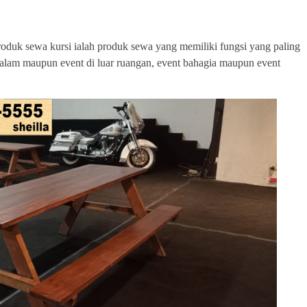
roduk sewa kursi ialah produk sewa yang memiliki fungsi yang paling
i dalam maupun event di luar ruangan, event bahagia maupun event