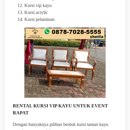
Kursi vip kayu
Kursi acrylic
Kursi pelaminan
RENTAL KURSI VIP KAYU UNTUK EVENT
RAPAT
Dengan banyaknya pilihan bentuk kursi taman kayu