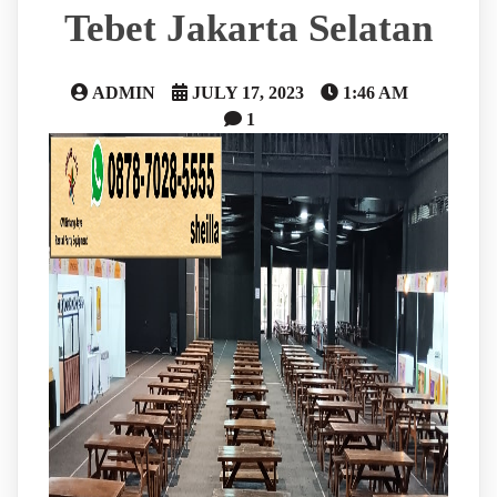
Tebet Jakarta Selatan
ADMIN
JULY 17, 2023
1:46 AM
1