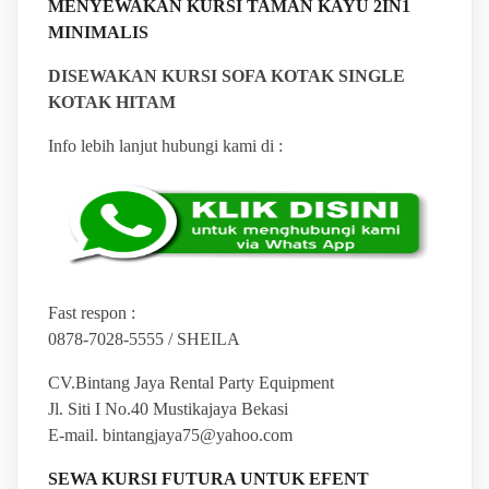
MENYEWAKAN KURSI TAMAN KAYU 2IN1
MINIMALIS
DISEWAKAN KURSI SOFA KOTAK SINGLE
KOTAK HITAM
Info lebih lanjut hubungi kami di :
Fast respon :
0878-7028-5555 / SHEILA
CV.Bintang Jaya Rental Party Equipment
Jl. Siti I No.40 Mustikajaya Bekasi
E-mail. bintangjaya75@yahoo.com
SEWA KURSI FUTURA UNTUK EFENT