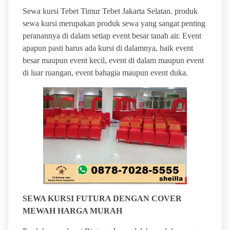
Sewa kursi Tebet Timur Tebet Jakarta Selatan. produk
sewa kursi merupakan produk sewa yang sangat penting
peranannya di dalam setiap event besar tanah air. Event
apapun pasti harus ada kursi di dalamnya, baik event
besar maupun event kecil, event di dalam maupun event
di luar ruangan, event bahagia maupun event duka.
SEWA KURSI FUTURA DENGAN COVER
MEWAH HARGA MURAH