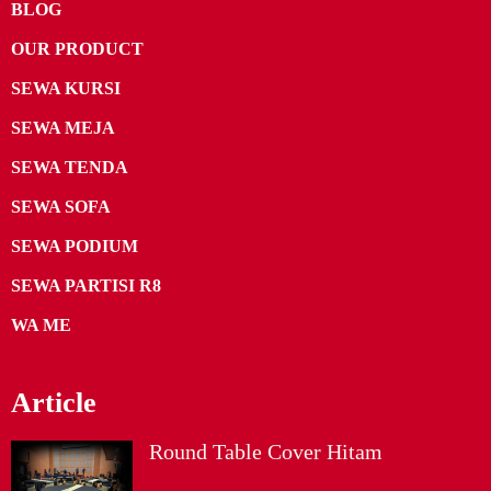
BLOG
OUR PRODUCT
SEWA KURSI
SEWA MEJA
SEWA TENDA
SEWA SOFA
SEWA PODIUM
SEWA PARTISI R8
WA ME
Article
Round Table Cover Hitam