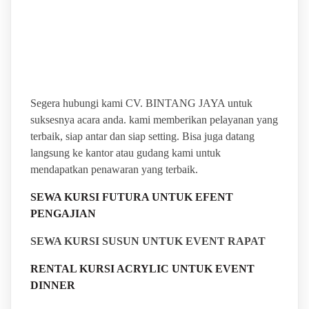
SEWA ALAT PESTA
TERLENGKAP
Segera hubungi kami CV. BINTANG JAYA untuk
suksesnya acara anda. kami memberikan pelayanan yang
terbaik, siap antar dan siap setting. Bisa juga datang
langsung ke kantor atau gudang kami untuk
mendapatkan penawaran yang terbaik.
SEWA KURSI FUTURA UNTUK EFENT
PENGAJIAN
SEWA KURSI SUSUN UNTUK EVENT RAPAT
RENTAL KURSI ACRYLIC UNTUK EVENT
DINNER