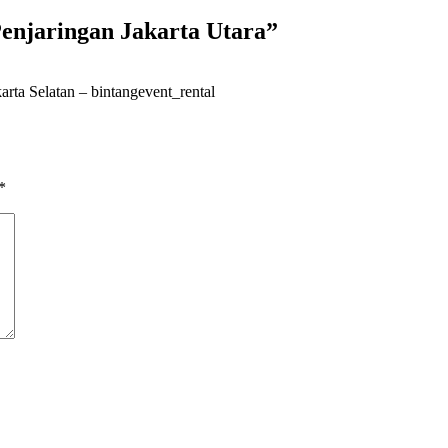
njaringan Jakarta Utara
”
rta Selatan – bintangevent_rental
*