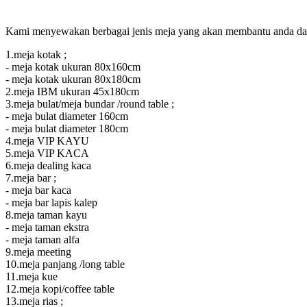
Kami menyewakan berbagai jenis meja yang akan membantu anda dalam
1.meja kotak ;
- meja kotak ukuran 80x160cm
- meja kotak ukuran 80x180cm
2.meja IBM ukuran 45x180cm
3.meja bulat/meja bundar /round table ;
- meja bulat diameter 160cm
- meja bulat diameter 180cm
4.meja VIP KAYU
5.meja VIP KACA
6.meja dealing kaca
7.meja bar ;
- meja bar kaca
- meja bar lapis kalep
8.meja taman kayu
- meja taman ekstra
- meja taman alfa
9.meja meeting
10.meja panjang /long table
11.meja kue
12.meja kopi/coffee table
13.meja rias ;