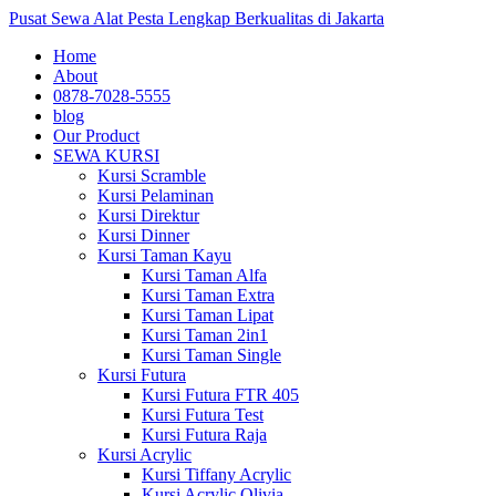
Pusat Sewa Alat Pesta Lengkap Berkualitas di Jakarta
Home
About
0878-7028-5555
blog
Our Product
SEWA KURSI
Kursi Scramble
Kursi Pelaminan
Kursi Direktur
Kursi Dinner
Kursi Taman Kayu
Kursi Taman Alfa
Kursi Taman Extra
Kursi Taman Lipat
Kursi Taman 2in1
Kursi Taman Single
Kursi Futura
Kursi Futura FTR 405
Kursi Futura Test
Kursi Futura Raja
Kursi Acrylic
Kursi Tiffany Acrylic
Kursi Acrylic Olivia