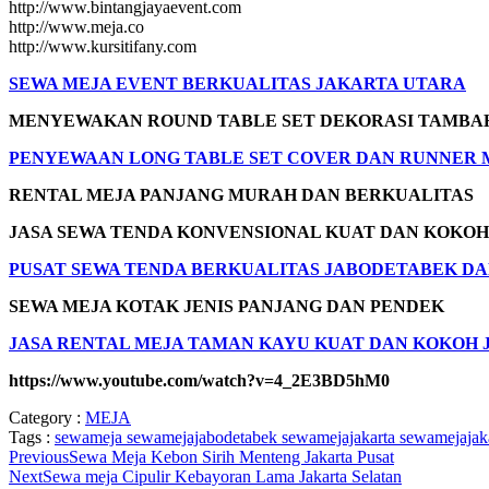
http://www.bintangjayaevent.com
http://www.meja.co
http://www.kursitifany.com
SEWA MEJA EVENT BERKUALITAS JAKARTA UTARA
MENYEWAKAN ROUND TABLE SET DEKORASI TAMBA
PENYEWAAN LONG TABLE SET COVER DAN RUNNER 
RENTAL MEJA PANJANG MURAH DAN BERKUALITAS
JASA SEWA TENDA KONVENSIONAL KUAT DAN KOKOH
PUSAT SEWA TENDA BERKUALITAS JABODETABEK DA
SEWA MEJA KOTAK JENIS PANJANG DAN PENDEK
JASA RENTAL MEJA TAMAN KAYU KUAT DAN KOKOH 
https://www.youtube.com/watch?v=4_2E3BD5hM0
Category :
MEJA
Tags :
sewameja
sewamejajabodetabek
sewamejajakarta
sewamejajak
Previous
Sewa Meja Kebon Sirih Menteng Jakarta Pusat
Next
Sewa meja Cipulir Kebayoran Lama Jakarta Selatan