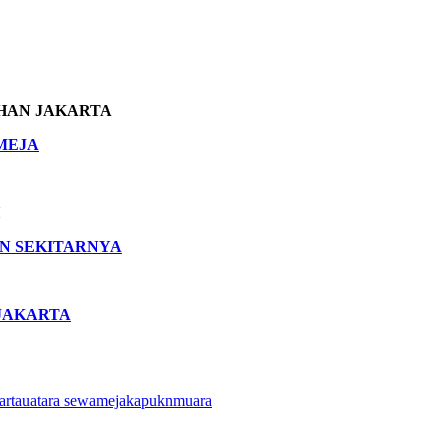
HAN JAKARTA
MEJA
N SEKITARNYA
JAKARTA
artauatara
sewamejakapuknmuara