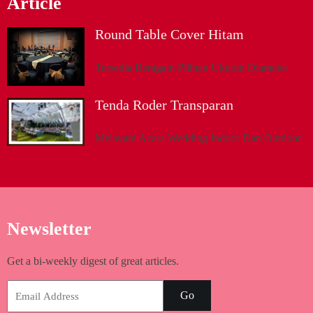
Article
Round Table Cover Hitam
Tersedia Beragam Pilihan Ukuran Diameter
Tenda Roder Transparan
Melayani Acara Wedding Indoor Dan Outdoor
Newsletter
Get a bi-weekly digest of great articles.
Go