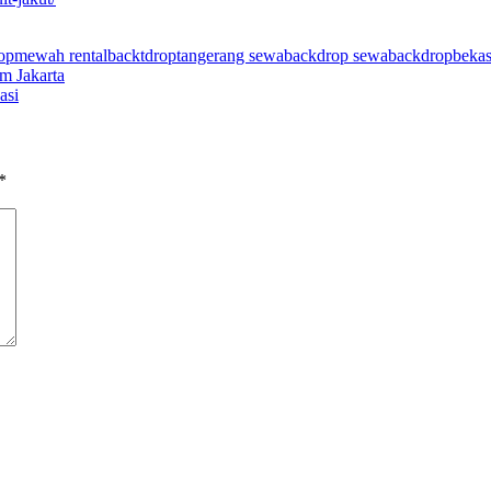
ropmewah
rentalbacktdroptangerang
sewabackdrop
sewabackdropbeka
m Jakarta
asi
*