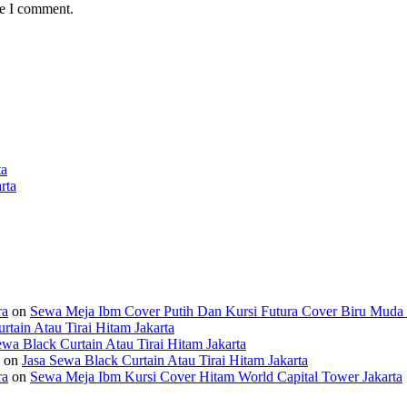
me I comment.
ta
rta
ra
on
Sewa Meja Ibm Cover Putih Dan Kursi Futura Cover Biru Muda d
rtain Atau Tirai Hitam Jakarta
ewa Black Curtain Atau Tirai Hitam Jakarta
on
Jasa Sewa Black Curtain Atau Tirai Hitam Jakarta
ra
on
Sewa Meja Ibm Kursi Cover Hitam World Capital Tower Jakarta