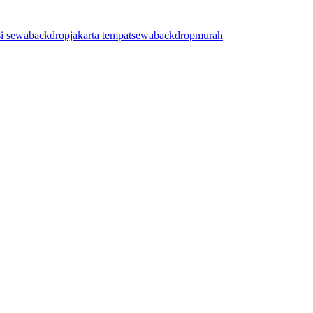
si
sewabackdropjakarta
tempatsewabackdropmurah