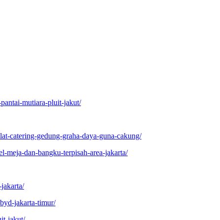
pantai-mutiara-pluit-jakut/
lat-catering-gedung-graha-daya-guna-cakung/
l-meja-dan-bangku-terpisah-area-jakarta/
jakarta/
yd-jakarta-timur/
t-jakut/