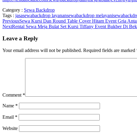
Category :
Sewa Backdrop
Tags :
jasasewabackdrop
layanansewabackdrop
melayanisewabackd
Previous
Sewa Kursi Dan Round Table Cover Hitam Event Gria Anta
Next
Rental Sewa Meja Bulat Set Kursi Tiffany Event Bukber Di Bek
Leave a Reply
Your email address will not be published.
Required fields are marked
Comment
*
Name
*
Email
*
Website