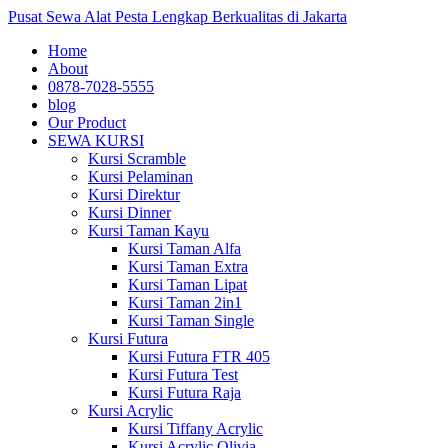
Pusat Sewa Alat Pesta Lengkap Berkualitas di Jakarta
Home
About
0878-7028-5555
blog
Our Product
SEWA KURSI
Kursi Scramble
Kursi Pelaminan
Kursi Direktur
Kursi Dinner
Kursi Taman Kayu
Kursi Taman Alfa
Kursi Taman Extra
Kursi Taman Lipat
Kursi Taman 2in1
Kursi Taman Single
Kursi Futura
Kursi Futura FTR 405
Kursi Futura Test
Kursi Futura Raja
Kursi Acrylic
Kursi Tiffany Acrylic
Kursi Acrylic Olivia