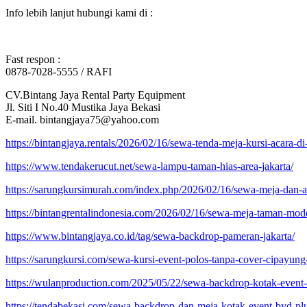
Info lebih lanjut hubungi kami di :
Fast respon :
0878-7028-5555 / RAFI
CV.Bintang Jaya Rental Party Equipment
Jl. Siti I No.40 Mustika Jaya Bekasi
E-mail. bintangjaya75@yahoo.com
https://bintangjaya.rentals/2026/02/16/sewa-tenda-meja-kursi-acara-di-
https://www.tendakerucut.net/sewa-lampu-taman-hias-area-jakarta/
https://sarungkursimurah.com/index.php/2026/02/16/sewa-meja-dan-a
https://bintangrentalindonesia.com/2026/02/16/sewa-meja-taman-mode
https://www.bintangjaya.co.id/tag/sewa-backdrop-pameran-jakarta/
https://sarungkursi.com/sewa-kursi-event-polos-tanpa-cover-cipayung-
https://wulanproduction.com/2025/05/22/sewa-backdrop-kotak-event-b
https://tendabekasi.com/sewa-backdrop-dan-meja-kotak-event-byd-plui