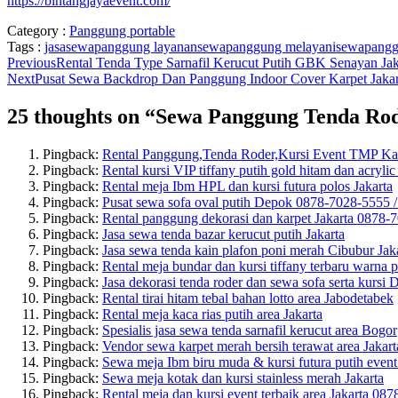
https://bintangjayaevent.com/
Category :
Panggung portable
Tags :
jasasewapanggung
layanansewapanggung
melayanisewapan
Previous
Rental Tenda Type Sarnafil Kerucut Putih GBK Senayan Ja
Next
Pusat Sewa Backdrop Dan Panggung Indoor Cover Karpet Jakar
25 thoughts on “
Sewa Panggung Tenda Rod
Pingback:
Rental Panggung,Tenda Roder,Kursi Event TMP Kal
Pingback:
Rental kursi VIP tiffany putih gold hitam dan acrylic
Pingback:
Rental meja Ibm HPL dan kursi futura polos Jakarta
Pingback:
Pusat sewa sofa oval putih Depok 0878-7028-5555 
Pingback:
Rental panggung dekorasi dan karpet Jakarta 0878
Pingback:
Jasa sewa tenda bazar kerucut putih Jakarta
Pingback:
Jasa sewa tenda kain plafon poni merah Cibubur Jak
Pingback:
Rental meja bundar dan kursi tiffany terbaru warna p
Pingback:
Jasa dekorasi tenda roder dan sewa sofa serta kursi 
Pingback:
Rental tirai hitam tebal bahan lotto area Jabodetabek
Pingback:
Rental meja kaca rias putih area Jakarta
Pingback:
Spesialis jasa sewa tenda sarnafil kerucut area Bogor
Pingback:
Vendor sewa karpet merah bersih terawat area Jakart
Pingback:
Sewa meja Ibm biru muda & kursi futura putih event
Pingback:
Sewa meja kotak dan kursi stainless merah Jakarta
Pingback:
Rental meja dan kursi event terbaik area Jakarta 08