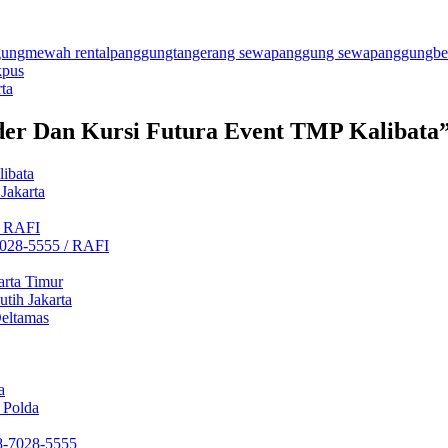
ggungmewah
rentalpanggungtangerang
sewapanggung
sewapanggungbe
kpus
ta
er Dan Kursi Futura Event TMP Kalibata
ibata
 Jakarta
/ RAFI
-7028-5555 / RAFI
arta Timur
utih Jakarta
Deltamas
a
 Polda
78-7028-5555