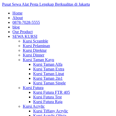
Pusat Sewa Alat Pesta Lengkap Berkualitas di Jakarta
Home
About
0878-7028-5555
blog
Our Product
SEWA KURSI
Kursi Scramble
Kursi Pelaminan
Kursi Direktur
Kursi Dinner
Kursi Taman Kayu
Kursi Taman Alfa
Kursi Taman Extra
Kursi Taman Lipat
Kursi Taman 2in1
Kursi Taman Single
Kursi Futura
Kursi Futura FTR 405
Kursi Futura Test
Kursi Futura Raja
Kursi Acrylic
Kursi Tiffany Acrylic
Kursi Acrylic Olivia