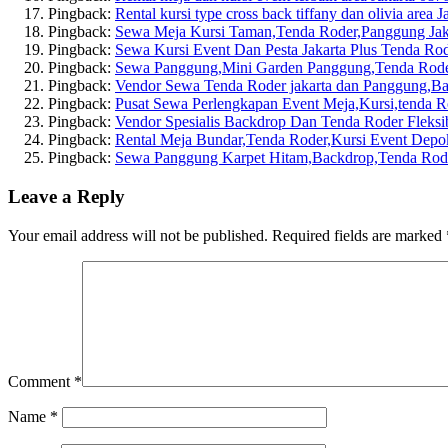
Pingback:
Rental kursi type cross back tiffany dan olivia area J
Pingback:
Sewa Meja Kursi Taman,Tenda Roder,Panggung Jak
Pingback:
Sewa Kursi Event Dan Pesta Jakarta Plus Tenda Ro
Pingback:
Sewa Panggung,Mini Garden Panggung,Tenda Roder
Pingback:
Vendor Sewa Tenda Roder jakarta dan Panggung,B
Pingback:
Pusat Sewa Perlengkapan Event Meja,Kursi,tenda R
Pingback:
Vendor Spesialis Backdrop Dan Tenda Roder Fleks
Pingback:
Rental Meja Bundar,Tenda Roder,Kursi Event Depo
Pingback:
Sewa Panggung Karpet Hitam,Backdrop,Tenda Rode
Leave a Reply
Your email address will not be published.
Required fields are marked
Comment
*
Name
*