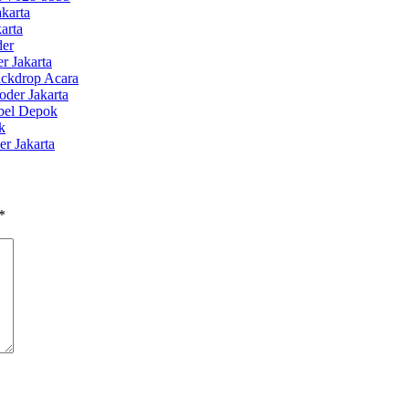
akarta
arta
der
 Jakarta
ackdrop Acara
oder Jakarta
ibel Depok
k
r Jakarta
*