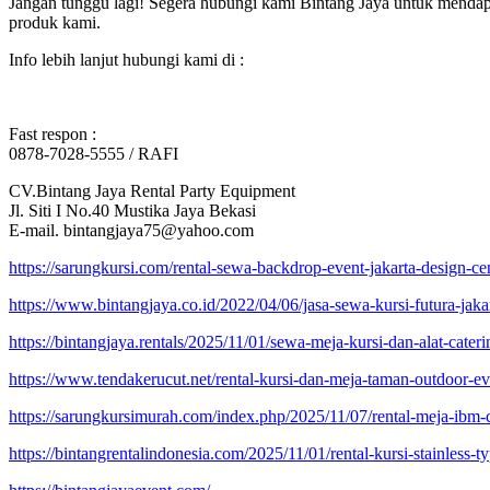
Jangan tunggu lagi! Segera hubungi kami Bintang Jaya untuk mendapa
produk kami.
Info lebih lanjut hubungi kami di :
Fast respon :
0878-7028-5555 / RAFI
CV.Bintang Jaya Rental Party Equipment
Jl. Siti I No.40 Mustika Jaya Bekasi
E-mail. bintangjaya75@yahoo.com
https://sarungkursi.com/rental-sewa-backdrop-event-jakarta-design-cen
https://www.bintangjaya.co.id/2022/04/06/jasa-sewa-kursi-futura-jak
https://bintangjaya.rentals/2025/11/01/sewa-meja-kursi-dan-alat-cateri
https://www.tendakerucut.net/rental-kursi-dan-meja-taman-outdoor-eve
https://sarungkursimurah.com/index.php/2025/11/07/rental-meja-ibm-
https://bintangrentalindonesia.com/2025/11/01/rental-kursi-stainless-t