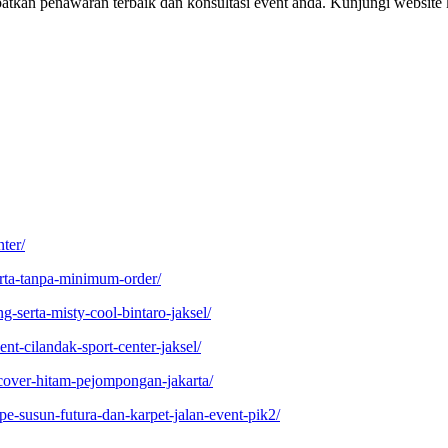
tkan penawaran terbaik dan konsultasi event anda. Kunjungi website k
ter/
arta-tanpa-minimum-order/
ng-serta-misty-cool-bintaro-jaksel/
nt-cilandak-sport-center-jaksel/
cover-hitam-pejompongan-jakarta/
ype-susun-futura-dan-karpet-jalan-event-pik2/