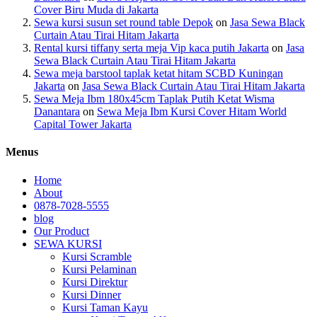
Cover Biru Muda di Jakarta
Sewa kursi susun set round table Depok
on
Jasa Sewa Black
Curtain Atau Tirai Hitam Jakarta
Rental kursi tiffany serta meja Vip kaca putih Jakarta
on
Jasa
Sewa Black Curtain Atau Tirai Hitam Jakarta
Sewa meja barstool taplak ketat hitam SCBD Kuningan
Jakarta
on
Jasa Sewa Black Curtain Atau Tirai Hitam Jakarta
Sewa Meja Ibm 180x45cm Taplak Putih Ketat Wisma
Danantara
on
Sewa Meja Ibm Kursi Cover Hitam World
Capital Tower Jakarta
Menus
Home
About
0878-7028-5555
blog
Our Product
SEWA KURSI
Kursi Scramble
Kursi Pelaminan
Kursi Direktur
Kursi Dinner
Kursi Taman Kayu