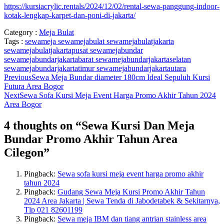
https://kursiacrylic.rentals/2024/12/02/rental-sewa-panggung-indoor-
kotak-lengkap-karpet-dan-poni-di-jakarta/
Category :
Meja Bulat
Tags :
sewameja
sewamejabulat
sewamejabulatjakarta
sewamejabulatjakartapusat
sewamejabundar
sewamejabundarjakartabarat
sewamejabundarjakartaselatan
sewamejabundarjakartatimur
sewamejabundarjakartautara
Previous
Sewa Meja Bundar diameter 180cm Ideal Sepuluh Kursi
Futura Area Bogor
Next
Sewa Sofa Kursi Meja Event Harga Promo Akhir Tahun 2024
Area Bogor
4 thoughts on “
Sewa Kursi Dan Meja
Bundar Promo Akhir Tahun Area
Cilegon
”
Pingback:
Sewa sofa kursi meja event harga promo akhir
tahun 2024
Pingback:
Gudang Sewa Meja Kursi Promo Akhir Tahun
2024 Area Jakarta | Sewa Tenda di Jabodetabek & Sekitarnya,
Tlp 021 82601199
Pingback:
Sewa meja IBM dan tiang antrian stainless area