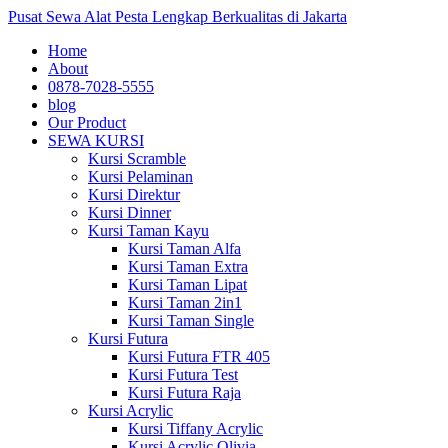
Pusat Sewa Alat Pesta Lengkap Berkualitas di Jakarta
Home
About
0878-7028-5555
blog
Our Product
SEWA KURSI
Kursi Scramble
Kursi Pelaminan
Kursi Direktur
Kursi Dinner
Kursi Taman Kayu
Kursi Taman Alfa
Kursi Taman Extra
Kursi Taman Lipat
Kursi Taman 2in1
Kursi Taman Single
Kursi Futura
Kursi Futura FTR 405
Kursi Futura Test
Kursi Futura Raja
Kursi Acrylic
Kursi Tiffany Acrylic
Kursi Acrylic Olivia