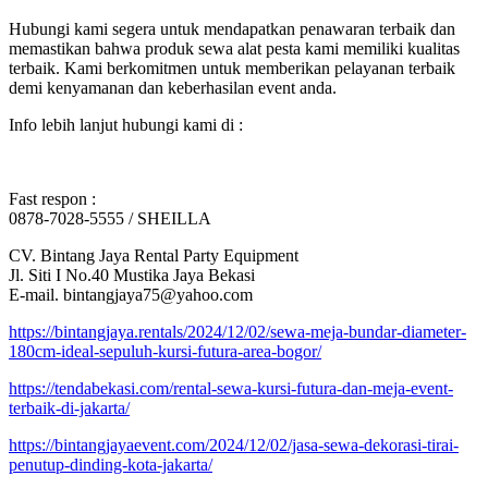
Hubungi kami segera untuk mendapatkan penawaran terbaik dan
memastikan bahwa produk sewa alat pesta kami memiliki kualitas
terbaik. Kami berkomitmen untuk memberikan pelayanan terbaik
demi kenyamanan dan keberhasilan event anda.
Info lebih lanjut hubungi kami di :
Fast respon :
0878-7028-5555 / SHEILLA
CV. Bintang Jaya Rental Party Equipment
Jl. Siti I No.40 Mustika Jaya Bekasi
E-mail. bintangjaya75@yahoo.com
https://bintangjaya.rentals/2024/12/02/sewa-meja-bundar-diameter-
180cm-ideal-sepuluh-kursi-futura-area-bogor/
https://tendabekasi.com/rental-sewa-kursi-futura-dan-meja-event-
terbaik-di-jakarta/
https://bintangjayaevent.com/2024/12/02/jasa-sewa-dekorasi-tirai-
penutup-dinding-kota-jakarta/