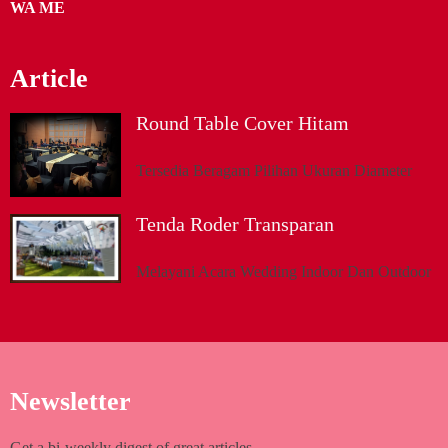
WA ME
Article
Round Table Cover Hitam
Tersedia Beragam Pilihan Ukuran Diameter
Tenda Roder Transparan
Melayani Acara Wedding Indoor Dan Outdoor
Newsletter
Get a bi-weekly digest of great articles.