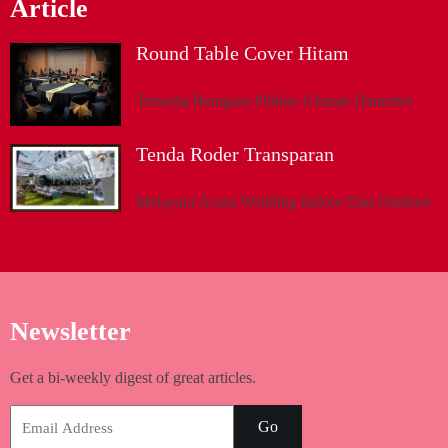
Article
Round Table Cover Hitam
Tersedia Beragam Pilihan Ukuran Diameter
Tenda Roder Transparan
Melayani Acara Wedding Indoor Dan Outdoor
Newsletter
Get a bi-weekly digest of great articles.
Go