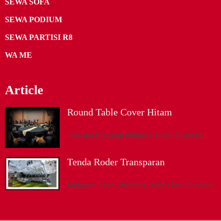
SEWA SOFA
SEWA PODIUM
SEWA PARTISI R8
WA ME
Article
Round Table Cover Hitam
Tersedia Beragam Pilihan Ukuran Diameter
Tenda Roder Transparan
Melayani Acara Wedding Indoor Dan Outdoor