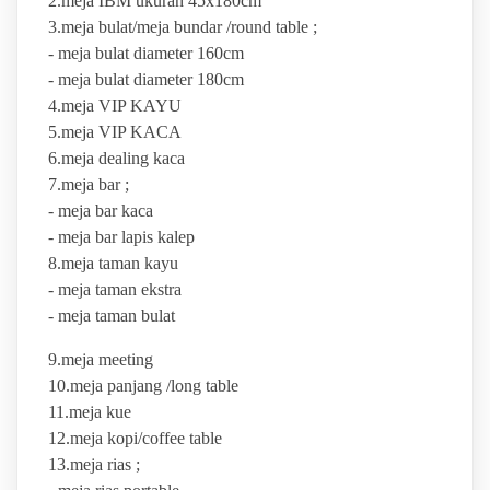
2.meja IBM ukuran 45x180cm
3.meja bulat/meja bundar /round table ;
- meja bulat diameter 160cm
- meja bulat diameter 180cm
4.meja VIP KAYU
5.meja VIP KACA
6.meja dealing kaca
7.meja bar ;
- meja bar kaca
- meja bar lapis kalep
8.meja taman kayu
- meja taman ekstra
- meja taman bulat
9.meja meeting
10.meja panjang /long table
11.meja kue
12.meja kopi/coffee table
13.meja rias ;