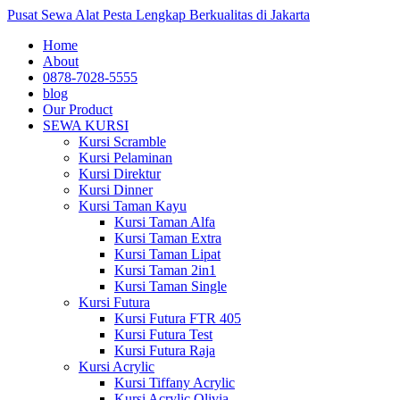
Pusat Sewa Alat Pesta Lengkap Berkualitas di Jakarta
Home
About
0878-7028-5555
blog
Our Product
SEWA KURSI
Kursi Scramble
Kursi Pelaminan
Kursi Direktur
Kursi Dinner
Kursi Taman Kayu
Kursi Taman Alfa
Kursi Taman Extra
Kursi Taman Lipat
Kursi Taman 2in1
Kursi Taman Single
Kursi Futura
Kursi Futura FTR 405
Kursi Futura Test
Kursi Futura Raja
Kursi Acrylic
Kursi Tiffany Acrylic
Kursi Acrylic Olivia