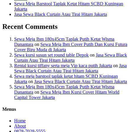
Sewa Meja Barstool Taplak Ketat Hitam SCBD Kuningan
Jakarta
Jasa Sewa Black Curtain Atau Tirai Hitam Jakarta
Recent Comments
Sewa Meja Ibm 180x45cm Taplak Putih Ketat Wisma
Danantara
on
Sewa Meja Ibm Cover Putih Dan Kursi Futura
Cover Biru Muda di Jakarta
Sewa kursi susun set round table Depok
on
Jasa Sewa Black
Curtain Atau Tirai Hitam Jakarta
Rental kursi tiffany serta meja Vip kaca putih Jakarta
on
Jasa
Sewa Black Curtain Atau Tirai Hitam Jakarta
Sewa meja barstool taplak ketat hitam SCBD Kuningan
Jakarta
on
Jasa Sewa Black Curtain Atau Tirai Hitam Jakarta
Sewa Meja Ibm 180x45cm Taplak Putih Ketat Wisma
Danantara
on
Sewa Meja Ibm Kursi Cover Hitam World
Capital Tower Jakarta
Menus
Home
About
0878-7028-5555