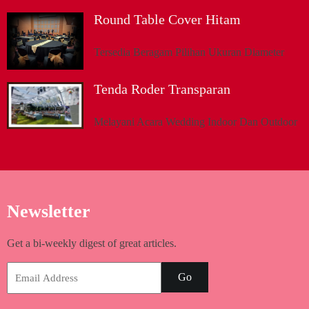
Round Table Cover Hitam
Tersedia Beragam Pilihan Ukuran Diameter
Tenda Roder Transparan
Melayani Acara Wedding Indoor Dan Outdoor
Newsletter
Get a bi-weekly digest of great articles.
Go