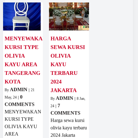
MENYEWAKAN
HARGA
KURSI TYPE
SEWA KURSI
OLIVIA
OLIVIA
KAYU AREA
KAYU
TANGERANG
TERBARU
KOTA
2024
ADMIN
JAKARTA
By
|
21
0
May, 24
|
ADMIN
By
|
8
Jan,
COMMENTS
7
24
|
MENYEWAKAN
COMMENTS
KURSI TYPE
Harga sewa kursi
OLIVIA KAYU
olivia kayu terbaru
AREA
2024 Jakarta